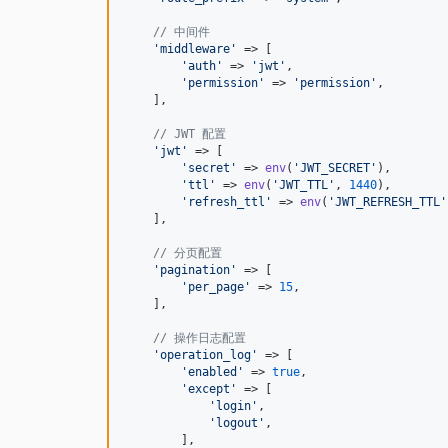
// 中间件
'
middleware
'
 => [

'
auth
'
 => 
'
jwt
'
,

'
permission
'
 => 
'
permission
'
,

    ],

// JWT 配置
'
jwt
'
 => [

'
secret
'
 => 
env
(
'
JWT_SECRET
'
),

'
ttl
'
 => 
env
(
'
JWT_TTL
'
, 
1440
),

'
refresh_ttl
'
 => 
env
(
'
JWT_REFRESH_TTL
'
    ],

// 分页配置
'
pagination
'
 => [

'
per_page
'
 => 
15
,

    ],

// 操作日志配置
'
operation_log
'
 => [

'
enabled
'
 => 
true
,

'
except
'
 => [

'
login
'
,

'
logout
'
,

        ],
