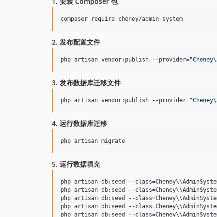
1. 安装 Composer 包
composer require cheney/admin-system
2. 发布配置文件
php artisan vendor:publish --provider=
"
Cheney\
3. 发布数据库迁移文件
php artisan vendor:publish --provider=
"
Cheney\
4. 运行数据库迁移
php artisan migrate
5. 运行数据填充
php artisan db:seed --class=Cheney
\\
AdminSyste
php artisan db:seed --class=Cheney
\\
AdminSyste
php artisan db:seed --class=Cheney
\\
AdminSyste
php artisan db:seed --class=Cheney
\\
AdminSyste
php artisan db:seed --class=Cheney
\\
AdminSyste