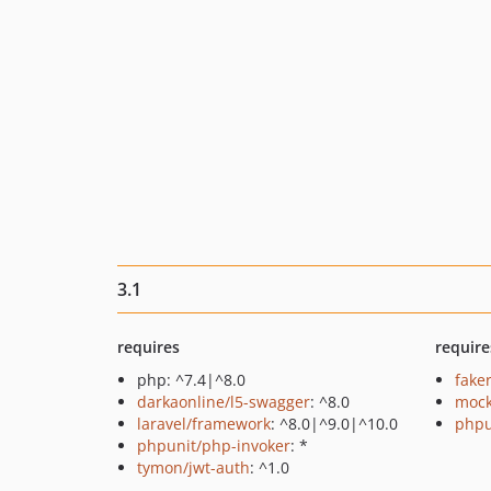
3.1
requires
require
php: ^7.4|^8.0
fake
darkaonline/l5-swagger
: ^8.0
mock
laravel/framework
: ^8.0|^9.0|^10.0
phpu
phpunit/php-invoker
: *
tymon/jwt-auth
: ^1.0