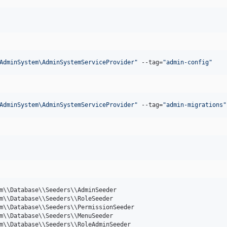
AdminSystem\AdminSystemServiceProvider
"
 --tag=
"
admin-config
"
AdminSystem\AdminSystemServiceProvider
"
 --tag=
"
admin-migrations
"
m
\\
Database
\\
Seeders
\\
AdminSeeder

m
\\
Database
\\
Seeders
\\
RoleSeeder

m
\\
Database
\\
Seeders
\\
PermissionSeeder

m
\\
Database
\\
Seeders
\\
MenuSeeder

m
\\
Database
\\
Seeders
\\
RoleAdminSeeder
