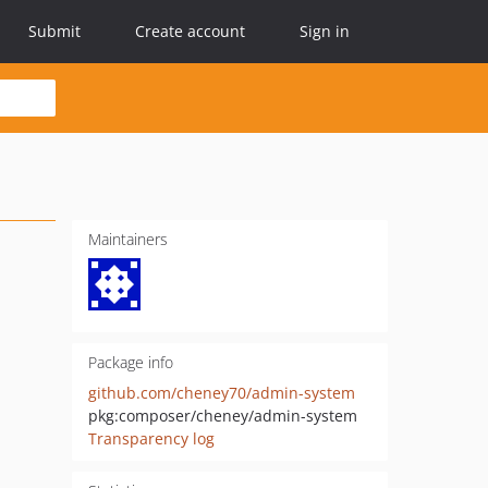
Submit
Create account
Sign in
Maintainers
Package info
github.com/cheney70/admin-system
pkg:composer/cheney/admin-system
Transparency log