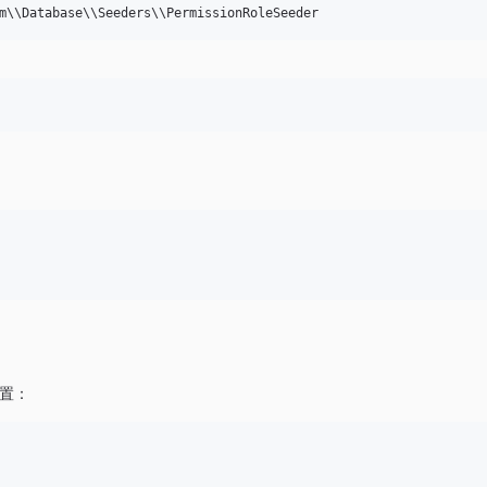
m
\\
Database
\\
Seeders
\\
PermissionRoleSeeder
置：