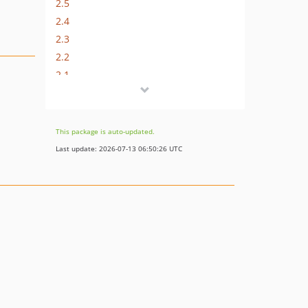
2.5
2.4
2.3
2.2
2.1
2.0
dev-dev
This package is auto-updated.
Last update: 2026-07-13 06:50:26 UTC