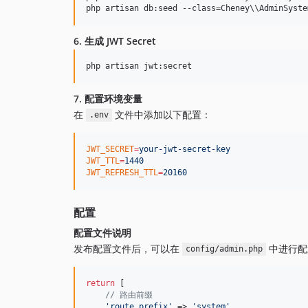
php artisan db:seed --class=Cheney
\\
AdminSyste
6. 生成 JWT Secret
php artisan jwt:secret
7. 配置环境变量
在
文件中添加以下配置：
.env
JWT_SECRET
=
your-jwt-secret-key
JWT_TTL
=
1440
JWT_REFRESH_TTL
=
20160
配置
配置文件说明
发布配置文件后，可以在
中进行配
config/admin.php
return
 [

// 路由前缀
'
route_prefix
'
 => 
'
system
'
,
