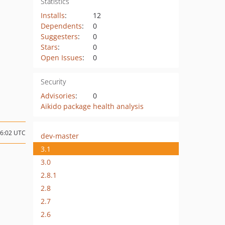
Statistics
Installs
:
12
Dependents
:
0
Suggesters
:
0
Stars
:
0
Open Issues
:
0
Security
Advisories
:
0
Aikido package health analysis
06:02 UTC
dev-master
3.1
3.0
2.8.1
2.8
2.7
2.6