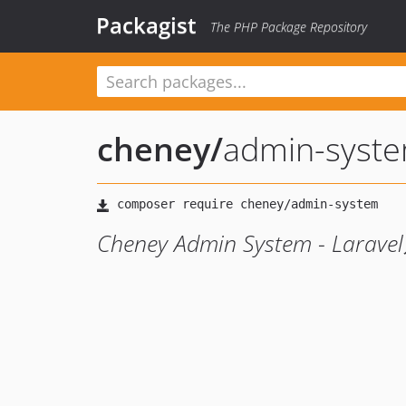
Packagist
The PHP Package Repository
cheney
/
admin-syst
Cheney Admin System - La