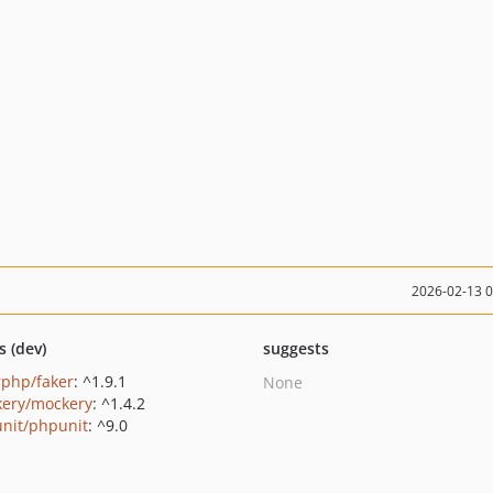
2026-02-13 
s (dev)
suggests
rphp/faker
: ^1.9.1
None
ery/mockery
: ^1.4.2
nit/phpunit
: ^9.0