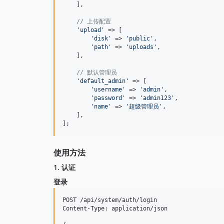
    ],

// 上传配置
'
upload
'
 => [

'
disk
'
 => 
'
public
'
,

'
path
'
 => 
'
uploads
'
,

    ],

// 默认管理员
'
default_admin
'
 => [

'
username
'
 => 
'
admin
'
,

'
password
'
 => 
'
admin123
'
,

'
name
'
 => 
'
超级管理员
'
,

    ],

];
使用方法
1. 认证
登录
POST /api/system/auth/login

Content-Type: application/json
