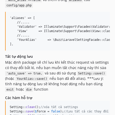
'auto_alias'=>false
aliases
config/app.php
'aliases' => [

    //.....

    'Validator' => Illuminate\Support\Facades\Validator::cl
    'View'      => Illuminate\Support\Facades\View::class,

    //.....

    'YourAlias'      => \Buzz\LaravelSettingFacade::class,

Tắt tự động lưu
Mặc định package sẽ chỉ lưu khi kết thúc request và settings
có thay đổi bất kì, nếu bạn muốn tắt chức năng này thì sửa
và sau đó sử dụng
'auto_save' => true,
Setting::save()
(hoặc
nếu bạn đã đổi alias). ***Lưu ý:
YourAlias::save()
tính năng tự động lưu sẽ không hoạt động nếu bạn dùng
hoặc
function
exit
die
Các hàm hỗ trợ
Setting::
clean
();
//xóa tất cả settings
Setting::
save
(
$
force
 = 
false
);
//Lưu tất cả các thay đổi