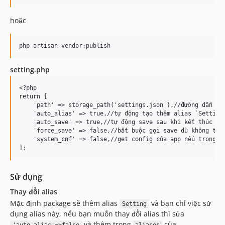
hoặc
setting.php
<?php

return [

    'path' => storage_path('settings.json'),//đường dẫn tới
    'auto_alias' => true,//tự động tạo thêm alias `Setting`
    'auto_save' => true,//tự động save sau khi kết thúc req
    'force_save' => false,//bắt buộc gọi save dù không thực
    'system_cnf' => false,//get config của app nếu trong se
Sử dụng
Thay đổi alias
Mặc định package sẽ thêm alias
và bạn chỉ việc sử
Setting
dụng alias này, nếu bạn muốn thay đổi alias thì sửa
và thêm trong
của