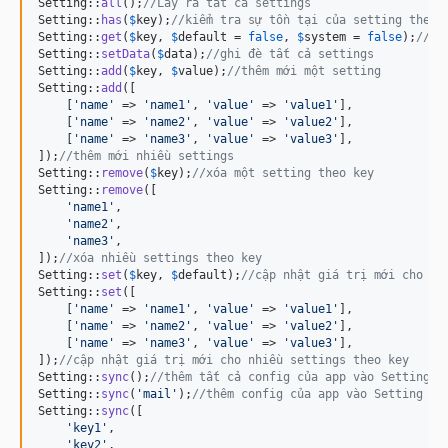
Setting::
all
();
//Lấy ra tất cả settings
Setting::
has
(
$
key
);
//kiểm tra sự tồn tại của setting theo 
Setting::
get
(
$
key
, 
$
default
 = 
false
, 
$
system
 = 
false
);
//lấ
Setting::
setData
(
$
data
);
//ghi đè tất cả settings
Setting::
add
(
$
key
, 
$
value
);
//thêm mới một setting
Setting::
add
([

    [
'
name
'
 => 
'
name1
'
, 
'
value
'
 => 
'
value1
'
],

    [
'
name
'
 => 
'
name2
'
, 
'
value
'
 => 
'
value2
'
],

    [
'
name
'
 => 
'
name3
'
, 
'
value
'
 => 
'
value3
'
],

]);
//thêm mới nhiều settings
Setting::
remove
(
$
key
);
//xóa một setting theo key
Setting::
remove
([

'
name1
'
,

'
name2
'
,

'
name3
'
,

]);
//xóa nhiều settings theo key
Setting::
set
(
$
key
, 
$
default
);
//cập nhật giá trị mới cho se
Setting::
set
([

    [
'
name
'
 => 
'
name1
'
, 
'
value
'
 => 
'
value1
'
],

    [
'
name
'
 => 
'
name2
'
, 
'
value
'
 => 
'
value2
'
],

    [
'
name
'
 => 
'
name3
'
, 
'
value
'
 => 
'
value3
'
],

]);
//cập nhật giá trị mới cho nhiều settings theo key
Setting::
sync
();
//thêm tất cả config của app vào Setting
Setting::
sync
(
'
mail
'
);
//thêm config của app vào Setting th
Setting::
sync
([

'
key1
'
,

'
key2
'
,
