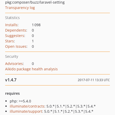
pkg:composer/buzz/laravel-setting
Transparency log
Statistics
Installs
:
1 098
Dependents
:
0
Suggesters
:
0
Stars
:
1
Open Issues
:
0
Security
Advisories
:
0
Aikido package health analysis
v1.4.7
2017-07-11 13:33 UTC
requires
php: >=5.4.0
illuminate/contracts
: 5.0.*|5.1.*|5.2.*|5.3.*|5.4.*
illuminate/support
: 5.0.*|5.1.*|5.2.*|5.3.*|5.4.*