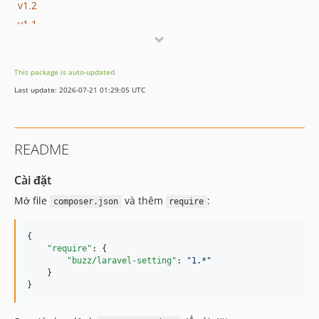
v1.2
v1.1
v1.0
This package is auto-updated.
Last update: 2026-07-21 01:29:05 UTC
README
Cài đặt
Mở file
và thêm
:
composer.json
require
{

"require"
: {

"buzz/laravel-setting"
: 
"
1.*
"
    }

}