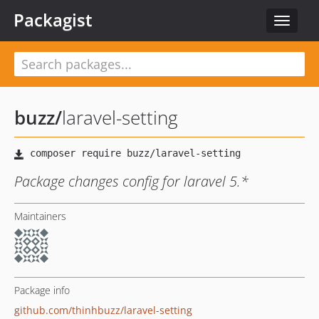
Packagist
Toggle
navigat
buzz
/
laravel-setting
Package changes config for laravel 5.*
Maintainers
Package info
github.com/thinhbuzz/laravel-setting