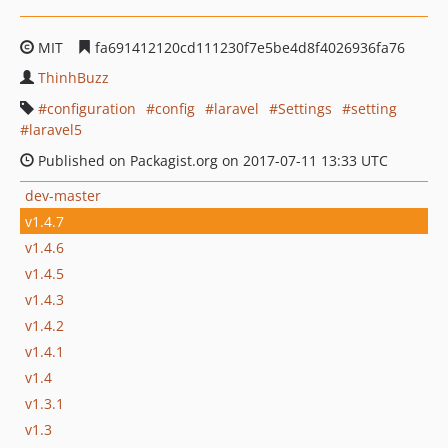
MIT
fa691412120cd111230f7e5be4d8f4026936fa76
ThinhBuzz
configuration
config
laravel
Settings
setting
laravel5
Published on Packagist.org on 2017-07-11 13:33 UTC
dev-master
v1.4.7
v1.4.6
v1.4.5
v1.4.3
v1.4.2
v1.4.1
v1.4
v1.3.1
v1.3