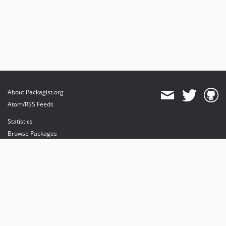
About Packagist.org
Atom/RSS Feeds
Statistics
Browse Packages
API
Mirrors
Status
Dashboard
provides maintenance and hosting