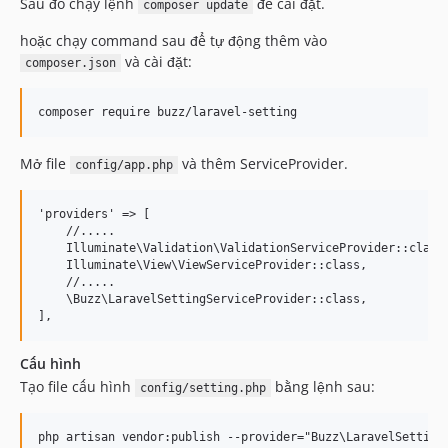
Sau đó chạy lệnh
để cài đặt.
composer update
hoặc chạy command sau để tự động thêm vào
và cài đặt:
composer.json
Mở file
và thêm ServiceProvider.
config/app.php
'providers' => [

    //.....

    Illuminate\Validation\ValidationServiceProvider::class,
    Illuminate\View\ViewServiceProvider::class,

    //.....

    \Buzz\LaravelSettingServiceProvider::class,

Cấu hình
Tạo file cấu hình
bằng lệnh sau:
config/setting.php