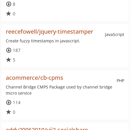
8
0
reecefowell/jquery-timestamper
JavaScript
Create fuzzy timestamps in javascript.
187
5
acommerce/cb-cpms
PHP
Channel Bridge CMPS Package used by channel bridge
micro service
114
0
eddy20062010/yii2-socialshare