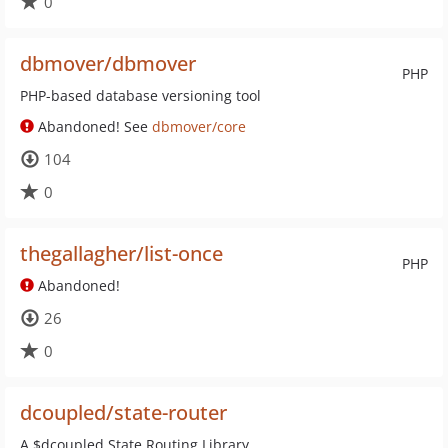
0
dbmover/dbmover
PHP
PHP-based database versioning tool
Abandoned! See
dbmover/core
104
0
thegallagher/list-once
PHP
Abandoned!
26
0
dcoupled/state-router
A $dcoupled State Routing Library