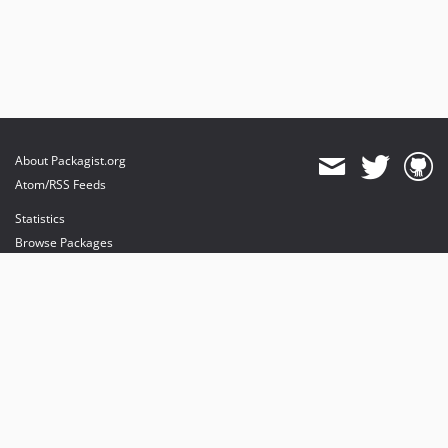
About Packagist.org
Atom/RSS Feeds
Statistics
Browse Packages
API
Mirrors
Status
Dashboard
provides maintenance and hosting