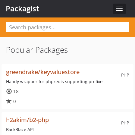
Packagist
Toggle
navigat
Popular Packages
greendrake/keyvaluestore
PHP
Handy wrapper for phpredis supporting prefixes
18
0
h2akim/b2-php
PHP
BackBlaze API